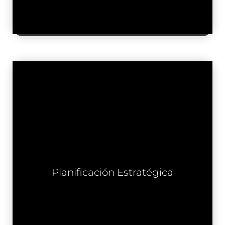
La Planificación Estratégica es la clave
para el crecimiento a largo plazo.
Colaboramos estrechamente contigo
para diseñar planes estratégicos sólidos
Planificación Estratégica
que alineen los objetivos de tu empresa,
identifiquen oportunidades clave y
establezcan una hoja de ruta para el éxito
sostenible