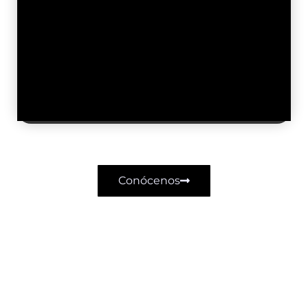
organización opera dentro de los
parámetros legales y éticos
Conócenos