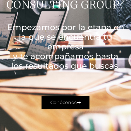
CONSULTING GROUP?
Empezamos por la etapa en
la que se encuentra tu
empresa
y te acompañamos hasta
los resultados que buscas.
Conócenos