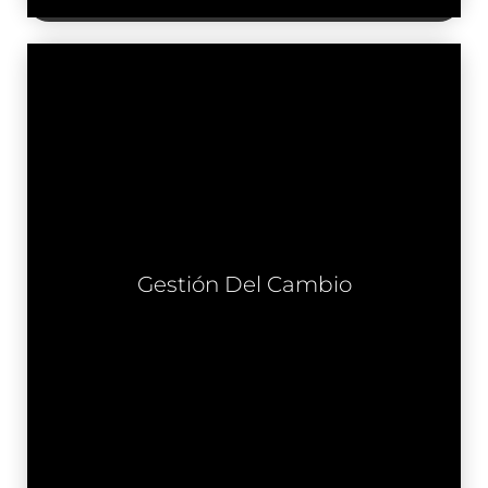
La Gestión del Cambio es crucial para
cualquier organización que busque
adaptarse a un entorno empresarial
dinámico. En Benevento, ofrecemos un
Gestión Del Cambio
enfoque integral para guiar a tu equipo a
través de cambios significativos,
asegurando una transición suave y una
aceptación efectiva.